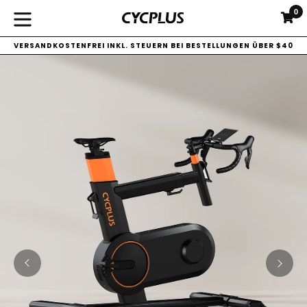
Direkt
0
E
E
zum
erweitern/zusammenklappen
Inhalt
VERSANDKOSTENFREI INKL. STEUERN BEI BESTELLUNGEN ÜBER $40