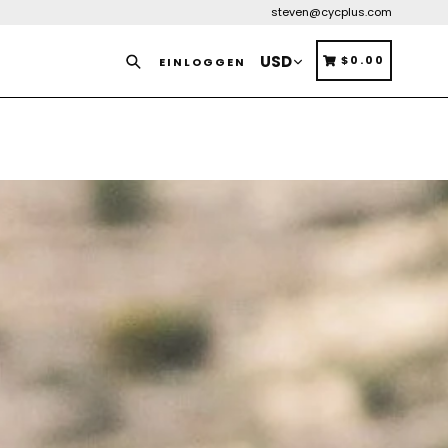
steven@cycplus.com
Suchen
EINKAUFSWA
EINKAUFSWA
$0.00
EINLOGGEN