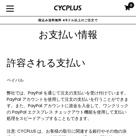
コ
0
カ
カ
ン
拡
テ
税込み送料無料 40ドル以上のご注文で
大/
ン
ツ
縮
お支払い情報
に
小
ス
キ
ッ
許容される支払い
プ
す
る
ペイパル
弊社では、PayPal を通じて注文の支払いを受け付けています。
PayPal アカウントを使用して注文の支払いを行うことができま
す。また、PayPal アカウントに資金を入金して、ワンクリック
の PayPal エクスプレス チェックアウト機能を使用して支払い
処理をスピードアップすることもできます。
注意: CYCPLUS は、お客様の取引に関連する銀行やその他の決