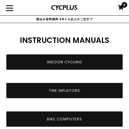
コ
0
カ
カ
ン
拡
テ
税込み送料無料 40ドル以上のご注文で
大/
ン
ツ
縮
に
小
INSTRUCTION MANUALS
ス
キ
ッ
プ
INDOOR CYCLING
す
る
TIRE INFLATORS
BIKE COMPUTERS