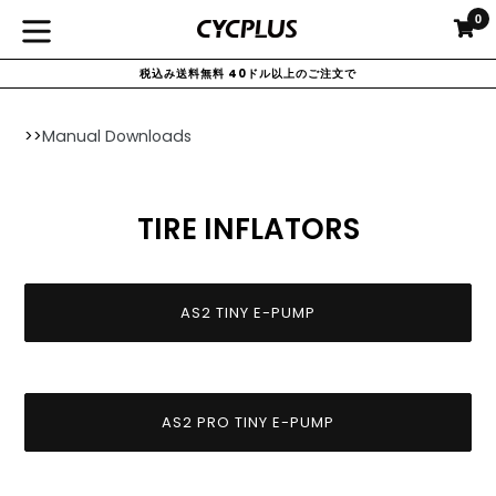
コ
0
カ
カ
ン
拡
テ
税込み送料無料 40ドル以上のご注文で
大/
ン
ツ
縮
に
小
>>
Manual Downloads
ス
キ
ッ
TIRE INFLATORS
プ
す
る
AS2 TINY E-PUMP
AS2 PRO TINY E-PUMP