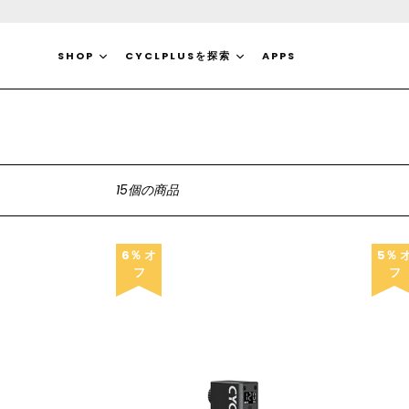
コ
ン
テ
SHOP
CYCLPLUSを探索
APPS
ン
ツ
に
ス
キ
ッ
並
プ
15個の商品
び
す
替
る
え
6％ オ
5％ 
フ
フ