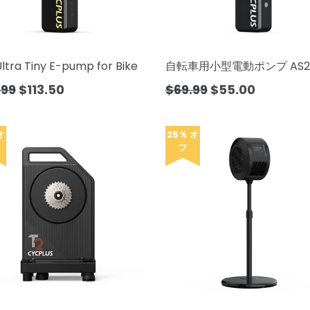
ltra Tiny E-pump for Bike
自転車用小型電動ポンプ AS2
通
.99
$113.50
$69.99
$55.00
常
価
格
オ
25％ オ
フ