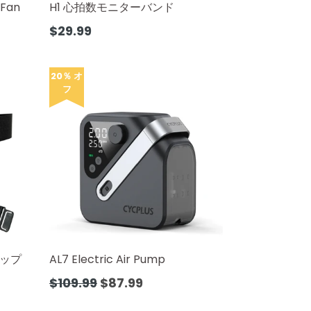
 Fan
H1 心拍数モニターバンド
通
$29.99
常
価
格
20％ オ
フ
ップ
AL7 Electric Air Pump
通
$109.99
$87.99
常
価