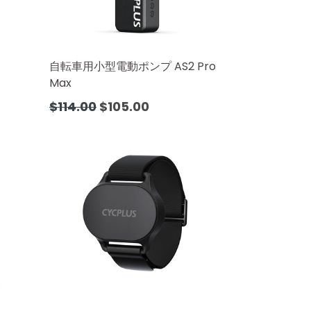
自転車用小型電動ポンプ AS2 Pro
Max
通
$114.00
$105.00
常
価
格