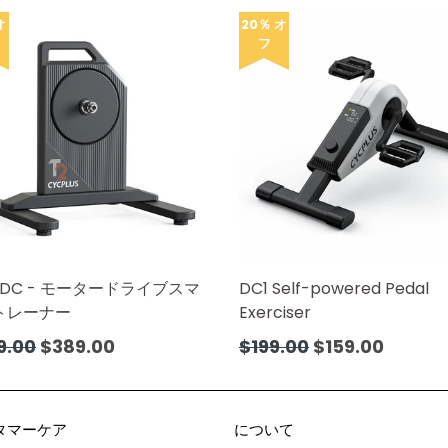
常
価
オ
20％ オ
フ
格
BLDC - モータードライブスマ
DC1 Self-powered Pedal
トレーナー
Exerciser
通
9.00
$389.00
$199.00
$159.00
常
価
格
タマーケア
について