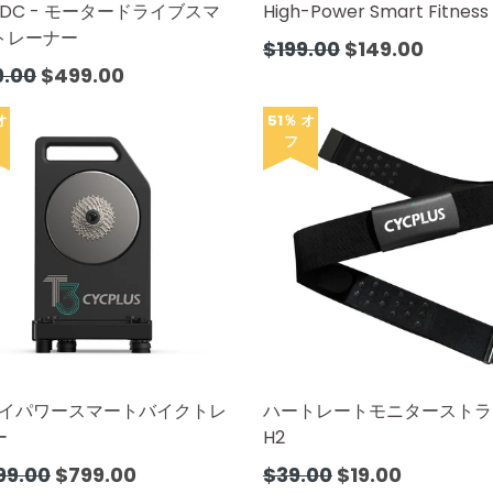
BLDC - モータードライブスマ
High-Power Smart Fitness
トレーナー
通
$199.00
$149.00
常
9.00
$499.00
価
格
オ
51％ オ
フ
 ハイパワースマートバイクトレ
ハートレートモニターストラ
ー
H2
通
99.00
$799.00
$39.00
$19.00