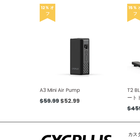
常
格
価
12％ オ
15％ 
フ
フ
格
A3 Mini Air Pump
T2 
ート
通
$59.99
$52.99
常
通
$45
価
常
格
価
格
カス