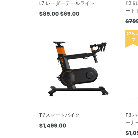
L7 レーダーテールライト
T2 
ート
通
$89.00
$69.00
常
通
$79
価
常
格
価
27％ 
フ
格
T7スマートバイク
T3
ーナ
通
$1,499.00
常
通
$1,0
価