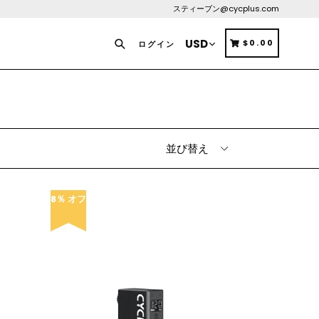
スティーブン@cycplus.com
検索
カート
カート
$0.00
ログイン
8％ オフ