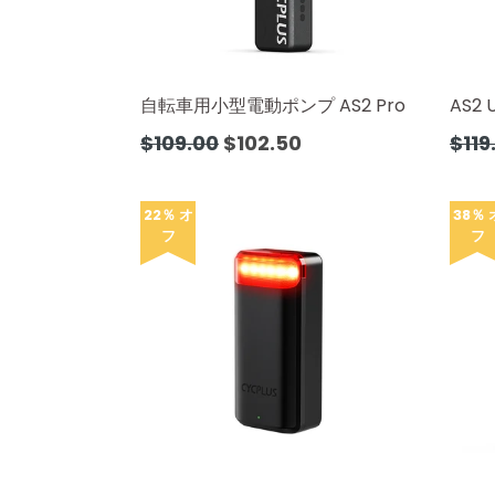
自転車用小型電動ポンプ AS2 Pro
AS2 U
通
通
$109.00
$102.50
$119
常
常
価
価
格
格
22％ オ
38％ 
フ
フ