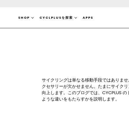
コ
ン
テ
SHOP
CYCLPLUSを探索
APPS
ン
ツ
に
ス
キ
ッ
プ
す
る
サイクリングは単なる移動手段ではありませ
クセサリーが欠かせません。たまにサイクリ
向上します。このブログでは、CYCPLUS
ような違いをもたらすかを説明します。