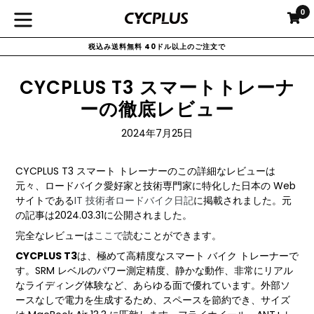
コ
0
カ
カ
ン
拡
テ
税込み送料無料 40ドル以上のご注文で
大/
ン
ツ
縮
CYCPLUS T3 スマートトレーナ
に
小
ス
ーの徹底レビュー
キ
ッ
2024年7月25日
プ
す
CYCPLUS T3 スマート トレーナーのこの詳細なレビューは
る
元々、ロードバイク愛好家と技術専門家に特化した日本の Web
サイトである
IT 技術者ロードバイク日記
に掲載されました。元
の記事は2024.03.31に公開されました。
完全なレビューは
ここで
読むことができます。
CYCPLUS T3
は、極めて高精度なスマート バイク トレーナーで
す。SRM レベルのパワー測定精度、静かな動作、非常にリアル
なライディング体験など、あらゆる面で優れています。外部ソ
ースなしで電力を生成するため、スペースを節約でき、サイズ