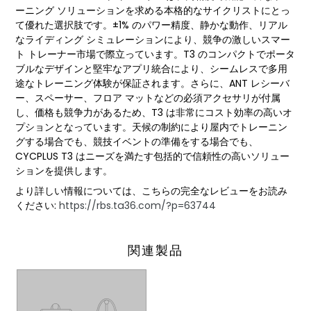
ーニング ソリューションを求める本格的なサイクリストにとっ
て優れた選択肢です。±1% のパワー精度、静かな動作、リアル
なライディング シミュレーションにより、競争の激しいスマー
ト トレーナー市場で際立っています。T3 のコンパクトでポータ
ブルなデザインと堅牢なアプリ統合により、シームレスで多用
途なトレーニング体験が保証されます。さらに、ANT レシーバ
ー、スペーサー、フロア マットなどの必須アクセサリが付属
し、価格も競争力があるため、T3 は非常にコスト効率の高いオ
プションとなっています。天候の制約により屋内でトレーニン
グする場合でも、競技イベントの準備をする場合でも、
CYCPLUS T3 はニーズを満たす包括的で信頼性の高いソリュー
ションを提供します。
より詳しい情報については、こちらの完全なレビューをお読み
ください:
https://rbs.ta36.com/?p=63744
関連製品